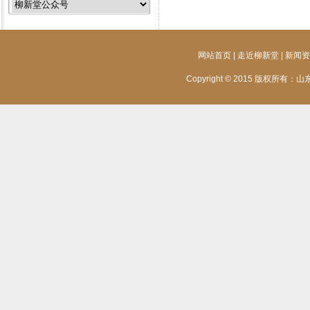
网站首页
|
走近柳新堂
|
新闻资
Copyright © 2015 版