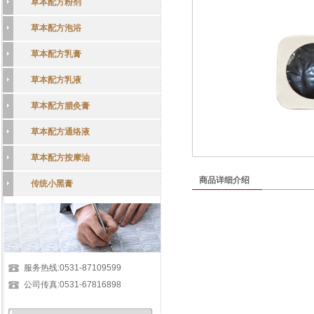
草本配方粉剂
草本配方泡浴
草本配方乳膏
草本配方乳液
草本配方腊灸膏
草本配方通络液
草本配方按摩油
商品详细介绍
传统小黑膏
服务热线:0531-87109599
公司传真:0531-67816898