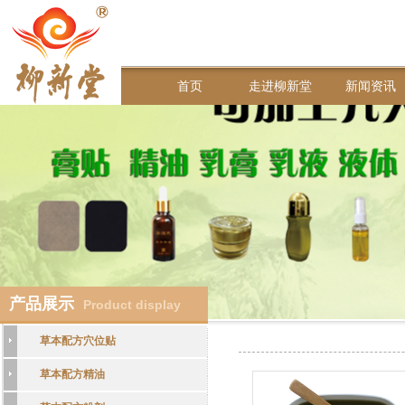
首页
走进柳新堂
新闻资讯
产品展示
Product display
草本配方穴位贴
草本配方精油