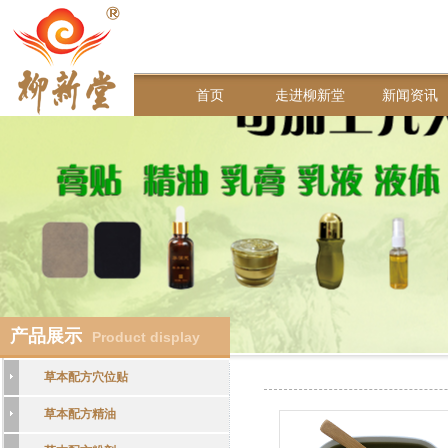
首页
走进柳新堂
新闻资讯
产品展示
Product display
草本配方穴位贴
草本配方精油