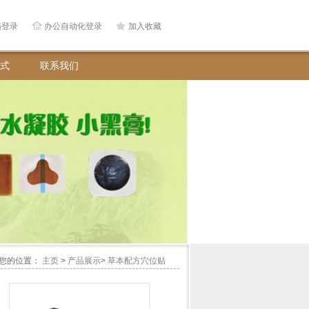
箱登录
办公自动化登录
加入收藏
式
联系我们
您的位置：
主页
>
产品展示
>
草本配方穴位贴