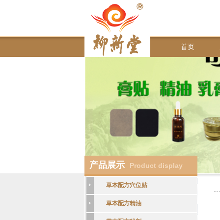
首页
产品展示
Product display
草本配方穴位贴
草本配方精油