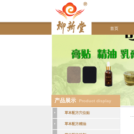
首页
产品展示
Product display
草本配方穴位贴
草本配方精油