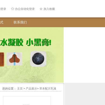
箱登录
办公自动化登录
加入收藏
式
联系我们
您的位置：
主页
>
产品展示
>
草本配方乳液